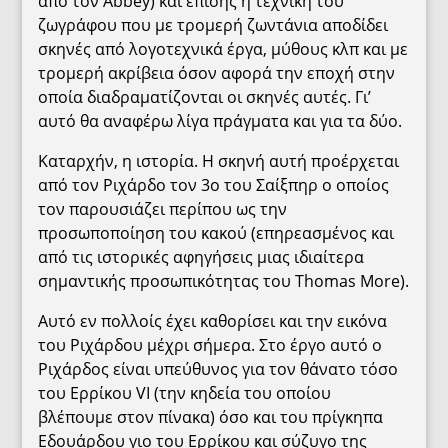
από τον Abbey) και επίσης η τεχνική του
ζωγράφου που με τρομερή ζωντάνια αποδίδει
σκηνές από λογοτεχνικά έργα, μύθους κλπ και με
τρομερή ακρίβεια όσον αφορά την εποχή στην
οποία διαδραματίζονται οι σκηνές αυτές. Γι’
αυτό θα αναφέρω λίγα πράγματα και για τα δύο.
Καταρχήν, η ιστορία. Η σκηνή αυτή προέρχεται
από τον Ριχάρδο τον 3ο του Σαίξπηρ ο οποίος
τον παρουσιάζει περίπου ως την
προσωποποίηση του κακού (επηρεασμένος και
από τις ιστορικές αφηγήσεις μιας ιδιαίτερα
σημαντικής προσωπικότητας του Thomas More).
Αυτό εν πολλοίς έχει καθορίσει και την εικόνα
του Ριχάρδου μέχρι σήμερα. Στο έργο αυτό ο
Ριχάρδος είναι υπεύθυνος για τον θάνατο τόσο
του Ερρίκου VI (την κηδεία του οποίου
βλέπουμε στον πίνακα) όσο και του πρίγκηπα
Εδουάρδου γιο του Ερρίκου και σύζυγο της