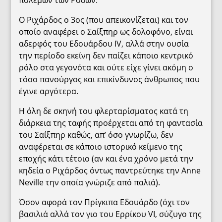
Ο Ριχάρδος ο 3ος (που απεικονίζεται) και τον
οποίο αναφέρει ο Σαίξπηρ ως δολοφόνο, είναι
αδερφός του Εδουάρδου IV, αλλά στην ουσία
την περίοδο εκείνη δεν παίζει κάποιο κεντρικό
ρόλο στα γεγονότα και ούτε είχε γίνει ακόμη ο
τόσο πανούργος και επικίνδυνος άνθρωπος που
έγινε αργότερα.
Η όλη δε σκηνή του φλερταρίσματος κατά τη
διάρκεια της ταφής προέρχεται από τη φαντασία
του Σαίξπηρ καθώς, απ’ όσο γνωρίζω, δεν
αναφέρεται σε κάποιο ιστορικό κείμενο της
εποχής κάτι τέτοιο (αν και ένα χρόνο μετά την
κηδεία ο Ριχάρδος όντως παντρεύτηκε την Anne
Neville την οποία γνώριζε από παλιά).
Όσον αφορά τον Πρίγκιπα Εδουάρδο (όχι τον
βασιλιά αλλά τον γιο του Ερρίκου VI, σύζυγο της