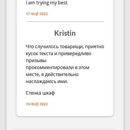
I am trying my best
17 Φεβ 2022
Kristin
Что случилось товарищи, приятно
кусок текста и привередливо
призывы
прокомментировали в этом
месте, я действительно
наслаждаюсь ими.
Стенка шкаф
16 Φεβ 2022