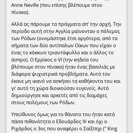
Anne Neville (που επίσης βλέπουμε στον
πίνακα).
Αλλά ας πάρουμε τα πράγματα απ’ την αρχή. Την
περίοδο αυτή στην Αγγλία μαίνονταν ο πόλεμος
των Ρόδων (ονομάστηκε έτσι αργότερα, από τα
σήματα των δύο αντίπαλων Οίκων που είχαν ο
ένας το κόκκινο τριαντάφυλλο και ο άλλος το
άσπρο). Ο Ερρίκος ο VI (την κηδεία του
βλέπουμε στον πίνακα) ήταν ένας βασιλιάς με
διάφορα ψυχιατρικά προβλήματα. Αυτό τον
έκανε μη ικανό να ασκήσει τα καθήκοντα του και
γι’ αυτό τη χώρα διοικούσαν ευγενείς. Αυτό
δημιούργησε και αρκετές από τις διαμάχες
στους πολέμους των Ρόδων.
Υπεύθυνος όμως για το θάνατο του ήταν κατά
πάσα πιθανότητα ο Εδουάρδος IV και όχι ο
Ριχάρδος ο 3ος που αναφέρει ο Σαίξπηρ (" King