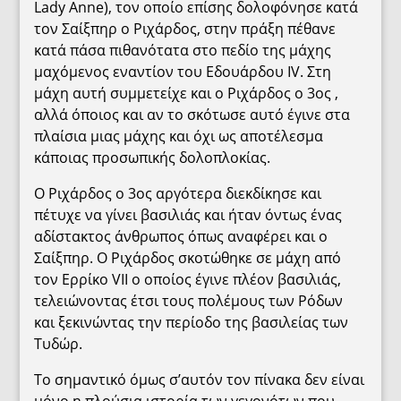
Lady Anne), τον οποίο επίσης δολοφόνησε κατά
τον Σαίξπηρ ο Ριχάρδος, στην πράξη πέθανε
κατά πάσα πιθανότατα στο πεδίο της μάχης
μαχόμενος εναντίον του Εδουάρδου IV. Στη
μάχη αυτή συμμετείχε και ο Ριχάρδος ο 3ος ,
αλλά όποιος και αν το σκότωσε αυτό έγινε στα
πλαίσια μιας μάχης και όχι ως αποτέλεσμα
κάποιας προσωπικής δολοπλοκίας.
Ο Ριχάρδος ο 3ος αργότερα διεκδίκησε και
πέτυχε να γίνει βασιλιάς και ήταν όντως ένας
αδίστακτος άνθρωπος όπως αναφέρει και ο
Σαίξπηρ. Ο Ριχάρδος σκοτώθηκε σε μάχη από
τον Ερρίκο VII ο οποίος έγινε πλέον βασιλιάς,
τελειώνοντας έτσι τους πολέμους των Ρόδων
και ξεκινώντας την περίοδο της βασιλείας των
Τυδώρ.
Το σημαντικό όμως σ’αυτόν τον πίνακα δεν είναι
μόνο η πλούσια ιστορία των γεγονότων που